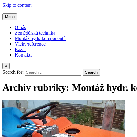
Skip to content
Menu
www.zamecnictvistrycek.cz
zemědělská technika
O nás
Zemědělská technika
Montáž hydr. komponentů
Vleky/reference
Bazar
Kontakty
×
Search for:
Archiv rubriky: Montáž hydr.